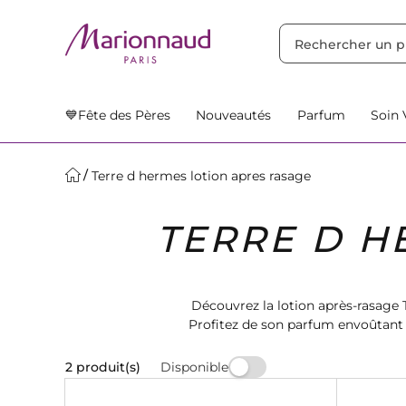
TRIER PAR
Filtres
Nos Suggestions
💙Fête des Pères
Nouveautés
Parfum
Soin 
Terre d hermes lotion apres rasage
TERRE D H
Découvrez la lotion après-rasage 
Profitez de son parfum envoûtant 
incontour
Disponible
2 produit(s)