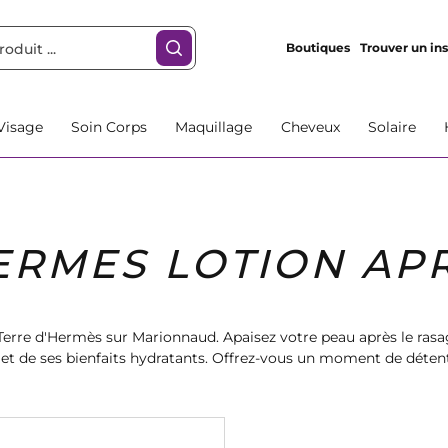
Boutiques
Trouver un ins
Visage
Soin Corps
Maquillage
Cheveux
Solaire
ERMES LOTION AP
Terre d'Hermès sur Marionnaud. Apaisez votre peau après le rasag
et de ses bienfaits hydratants. Offrez-vous un moment de détente
nable. Commandez dès maintenant et sublimez votre routine be