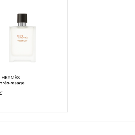
S
D'HERMÈS
après-rasage
€