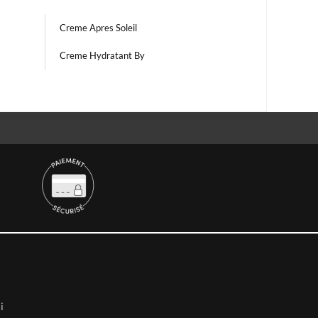
Creme Apres Soleil
Creme Hydratant By
i