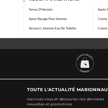
Terres D'Hermès
Après 
Apres Rasage Pour Homme
Creme 
Versace L Homme Eau De Toilette
Creme 
TOUTE L'ACTUALITÉ MARIONNA
Inscrivez-vous et découvrez nos dernières
nouvelles et promotions