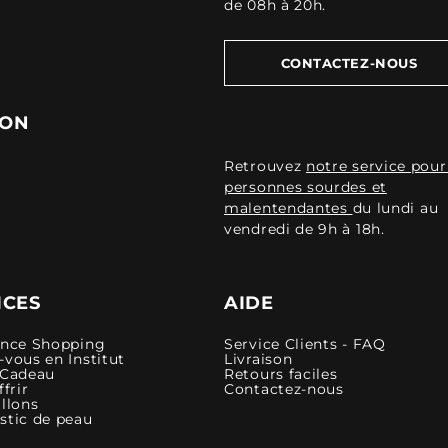
de 08h à 20h.
CONTACTEZ-NOUS
ION
Retrouvez
notre service pour
personnes sourdes et
malentendantes
du lundi au
vendredi de 9h à 18h.
ICES
AIDE
ence Shopping
Service Clients - FAQ
vous en Institut
Livraison
 Cadeau
Retours faciles
ffrir
Contactez-nous
llons
stic de peau