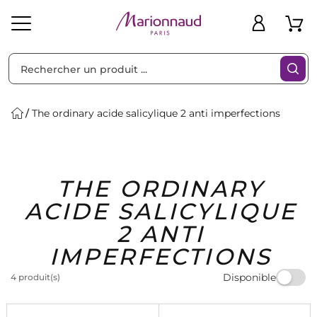
Trier par
Filtres
The ordinary acide salicylique 2 anti imperfections
Idées
Bons
THE ORDINARY
heveux
Solaire
Homme
Marques
Cadeaux
Plans
ACIDE SALICYLIQUE
2 ANTI
IMPERFECTIONS
Disponible
4 produit(s)