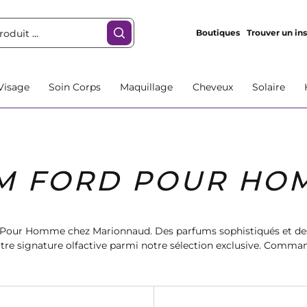
Boutiques
Trouver un ins
Visage
Soin Corps
Maquillage
Cheveux
Solaire
M FORD POUR HO
 Pour Homme chez Marionnaud. Des parfums sophistiqués et des
re signature olfactive parmi notre sélection exclusive. Command
apide et gratuite. Offrez-vous le luxe à portée de main avec Mari