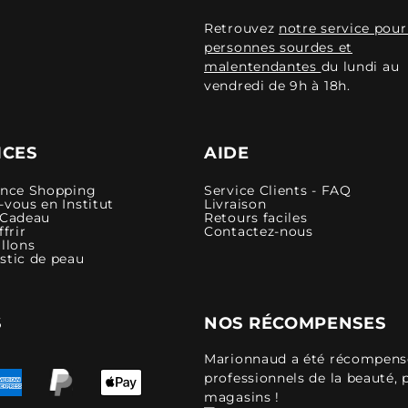
Retrouvez
notre service pour
personnes sourdes et
malentendantes
du lundi au
vendredi de 9h à 18h.
ICES
AIDE
ence Shopping
Service Clients - FAQ
vous en Institut
Livraison
 Cadeau
Retours faciles
ffrir
Contactez-nous
llons
stic de peau
S
NOS RÉCOMPENSES
Marionnaud a été récompensé 
professionnels de la beauté, 
magasins !