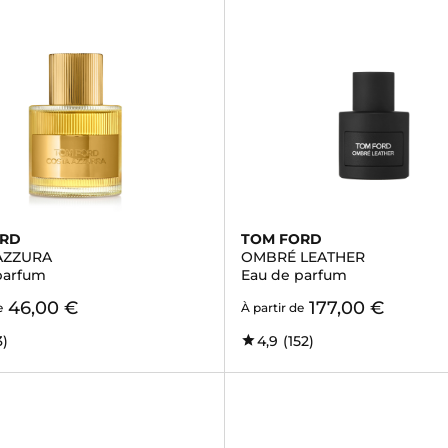
ORD
TOM FORD
AZZURA
OMBRÉ LEATHER
parfum
Eau de parfum
46,00 €
177,00 €
e
À partir de
3)
4,9
(152)