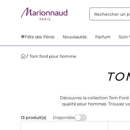
TRIER PAR
Filtres
Nos Suggestions
💙Fête des Pères
Nouveautés
Parfum
Soin 
Tom ford pour homme
TO
Découvrez la collection Tom Ford
qualité pour hommes. Trouvez vot
livraison r
Disponible
13 produit(s)