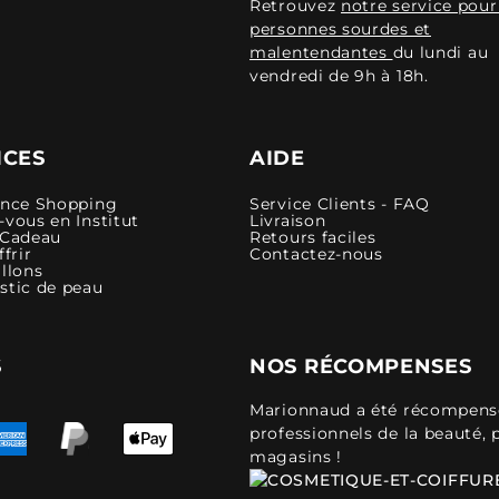
Retrouvez
notre service pour
personnes sourdes et
malentendantes
du lundi au
vendredi de 9h à 18h.
ICES
AIDE
ence Shopping
Service Clients - FAQ
vous en Institut
Livraison
 Cadeau
Retours faciles
ffrir
Contactez-nous
llons
stic de peau
S
NOS RÉCOMPENSES
Marionnaud a été récompensé 
professionnels de la beauté, 
magasins !