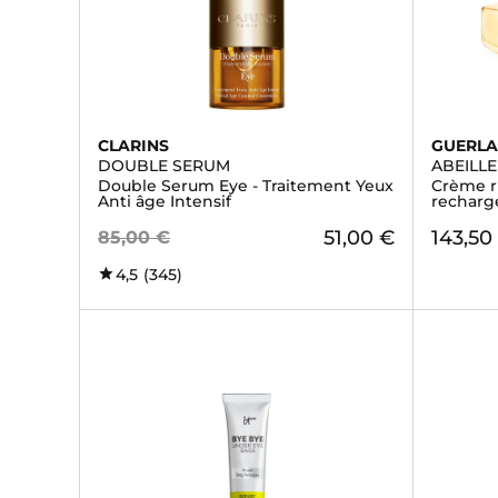
CLARINS
GUERLA
DOUBLE SERUM
ABEILL
Double Serum Eye - Traitement Yeux
Crème r
Anti âge Intensif
recharg
51,00 €
143,50
85,00 €
4,5
(345)