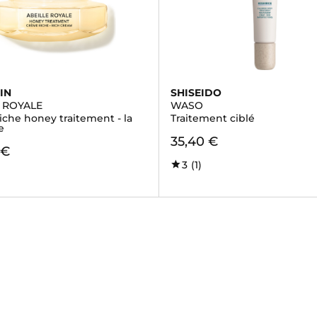
IN
SHISEIDO
E ROYALE
WASO
iche honey traitement - la
Traitement ciblé
e
35,40 €
 €
3
(1)