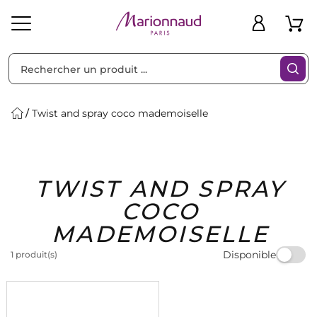
Trier par
Filtres
Twist and spray coco mademoiselle
Idées
Bons
TWIST AND SPRAY
heveux
Solaire
Homme
Marques
Cadeaux
Plans
COCO
MADEMOISELLE
Disponible
1 produit(s)