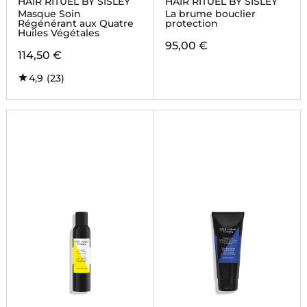
HAIR RITUEL BY SISLEY
HAIR RITUEL BY SISLEY
Masque Soin
La brume bouclier
Régénérant aux Quatre
protection
Huiles Végétales
95,00 €
114,50 €
4,9
(23)