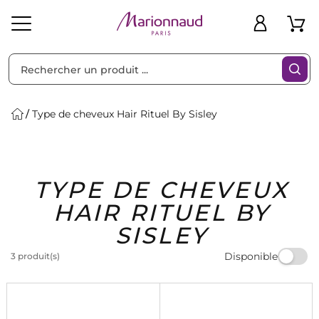
Trier par
Filtres
Type de cheveux Hair Rituel By Sisley
Idées
Bons
TYPE DE CHEVEUX
heveux
Solaire
Homme
Marques
Cadeaux
Plans
HAIR RITUEL BY
SISLEY
Disponible
3 produit(s)