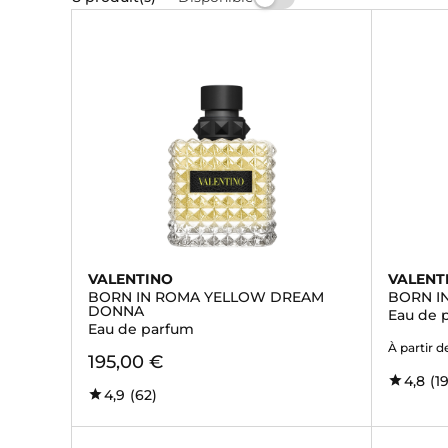
VALENTINO
VALENT
BORN IN ROMA YELLOW DREAM
BORN I
DONNA
Eau de 
Eau de parfum
À partir d
195,00 €
4,8
(1
4,9
(62)