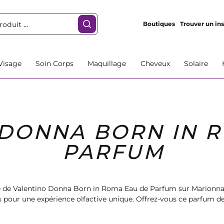
Boutiques
Trouver un ins
Visage
Soin Corps
Maquillage
Cheveux
Solaire
 DONNA BORN IN 
PARFUM
e de Valentino Donna Born in Roma Eau de Parfum sur Marionna
les pour une expérience olfactive unique. Offrez-vous ce parfum d
tication et d'élégance au quotidien. Commandez dès maintenan