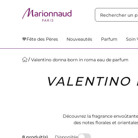
TRIER PAR
Filtres
Nos Suggestions
💙Fête des Pères
Nouveautés
Parfum
Soin 
Valentino donna born in roma eau de parfum
VALENTINO
Découvrez la fragrance envoûtant
des notes florales et orienta
sophis
Disponible
8 produit(s)