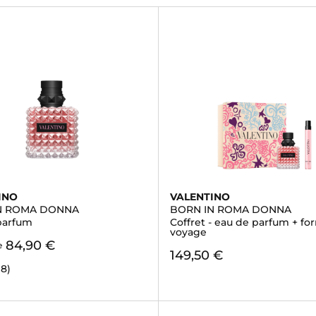
INO
VALENTINO
N ROMA DONNA
BORN IN ROMA DONNA
parfum
Coffret - eau de parfum + fo
voyage
84,90 €
e
149,50 €
98)