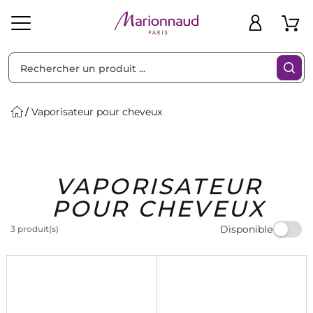
Trier par
Filtres
Vaporisateur pour cheveux
Idées
Bons
VAPORISATEUR
heveux
Solaire
Homme
Marques
Cadeaux
Plans
POUR CHEVEUX
Disponible
3 produit(s)