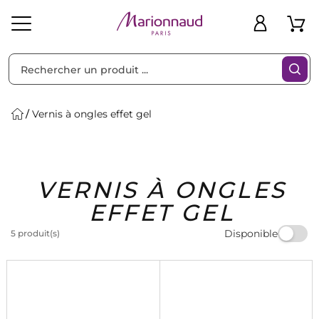
Trier par
Filtres
Vernis à ongles effet gel
Idées
Bons
VERNIS À ONGLES
heveux
Solaire
Homme
Marques
Cadeaux
Plans
EFFET GEL
Disponible
5 produit(s)