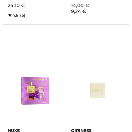
24,10 €
14,00 €
9,24 €
4,8
(5)
NUXE
QIRINESS