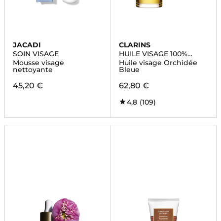
JACADI
CLARINS
SOIN VISAGE
HUILE VISAGE 100%
EXTRAITS DE PLANTES
Mousse visage
Huile visage Orchidée
nettoyante
Bleue
45,20 €
62,80 €
4,8
(109)