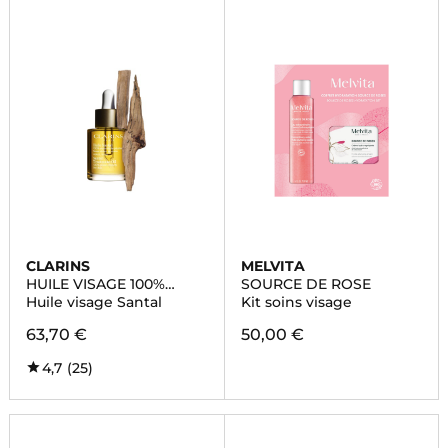
CLARINS
MELVITA
HUILE VISAGE 100%
SOURCE DE ROSE
EXTRAITS DE PLANTES
Huile visage Santal
Kit soins visage
63,70 €
50,00 €
4,7
(25)