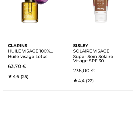
CLARINS
SISLEY
HUILE VISAGE 100%
SOLAIRE VISAGE
EXTRAITS DE PLANTES
Huile visage Lotus
Super Soin Solaire
Visage SPF 30
63,70 €
236,00 €
4,6
(25)
4,4
(22)