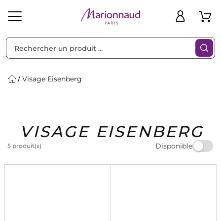
Trier par
Filtres
Visage Eisenberg
Idées
Bons
VISAGE EISENBERG
heveux
Solaire
Homme
Marques
Cadeaux
Plans
Disponible
5 produit(s)