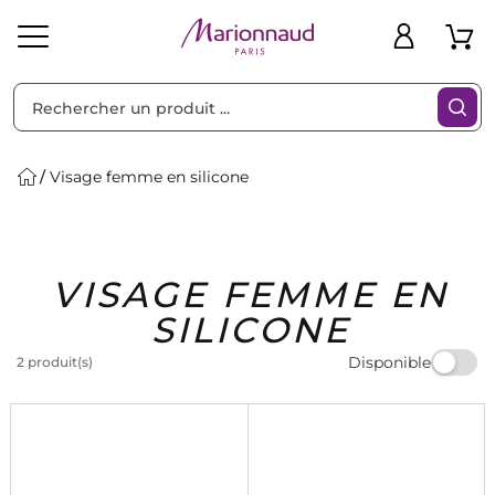
Trier par
Filtres
Visage femme en silicone
Idées
Bons
VISAGE FEMME EN
heveux
Solaire
Homme
Marques
Cadeaux
Plans
SILICONE
Disponible
2 produit(s)