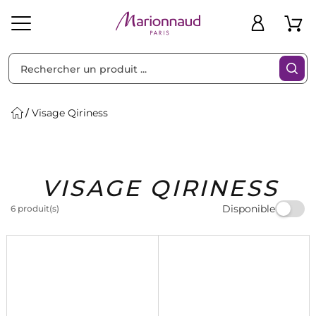
Trier par
Filtres
Visage Qiriness
Idées
Bons
VISAGE QIRINESS
heveux
Solaire
Homme
Marques
Cadeaux
Plans
Disponible
6 produit(s)