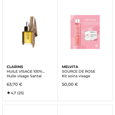
CLARINS
MELVITA
HUILE VISAGE 100%
SOURCE DE ROSE
EXTRAITS DE PLANTES
Huile visage Santal
Kit soins visage
63,70 €
50,00 €
4,7
(25)