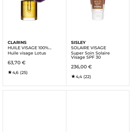
CLARINS
SISLEY
HUILE VISAGE 100%
SOLAIRE VISAGE
EXTRAITS DE PLANTES
Huile visage Lotus
Super Soin Solaire
Visage SPF 30
63,70 €
236,00 €
4,6
(25)
4,4
(22)