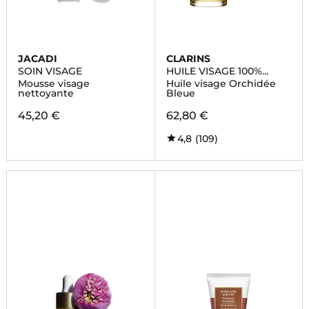
JACADI
CLARINS
SOIN VISAGE
HUILE VISAGE 100%
EXTRAITS DE PLANTES
Mousse visage
Huile visage Orchidée
nettoyante
Bleue
45,20 €
62,80 €
4,8
(109)