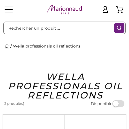
Trier par
Filtres
Wella professionals oil reflections
Idées
Bons
WELLA
heveux
Solaire
Homme
Marques
Cadeaux
Plans
PROFESSIONALS OIL
REFLECTIONS
Disponible
2 produit(s)