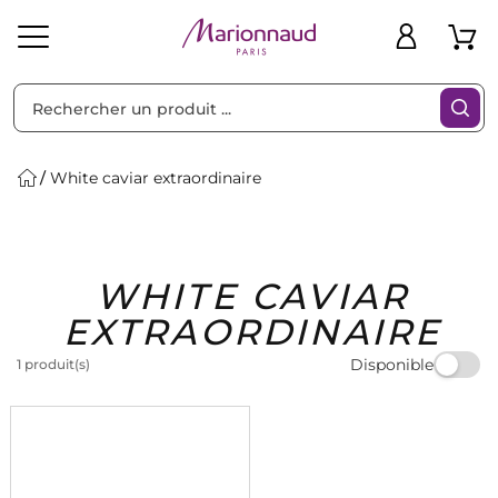
Trier par
Filtres
White caviar extraordinaire
Idées
Bons
WHITE CAVIAR
heveux
Solaire
Homme
Marques
Cadeaux
Plans
EXTRAORDINAIRE
Disponible
1 produit(s)