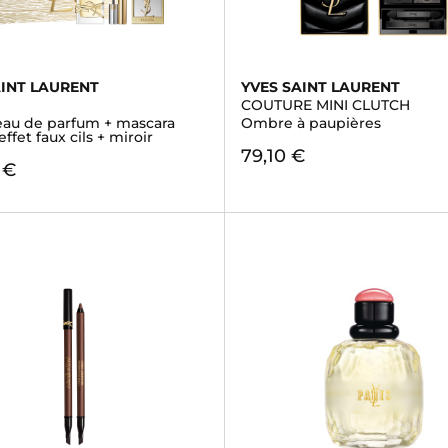
AINT LAURENT
YVES SAINT LAURENT
COUTURE MINI CLUTCH
 eau de parfum + mascara
Ombre à paupières
ffet faux cils + miroir
79,10 €
 €