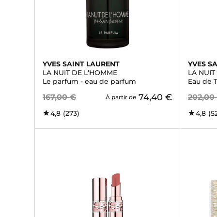
YVES SAINT LAURENT
YVES S
LA NUIT DE L'HOMME
LA NUI
Le parfum - eau de parfum
Eau de T
74,40 €
167,00 €
202,00
À partir de
4,8
(273)
4,8
(5