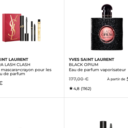
AINT LAURENT
YVES SAINT LAURENT
A LASH CLASH
BLACK OPIUM
- mascara+crayon pour les
Eau de parfum vaporisateur
u de parfum
177,00 €
À partir de
€
4,8
(1162)