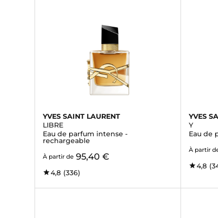
YVES SAINT LAURENT
YVES S
LIBRE
Y
Eau de parfum intense -
Eau de 
rechargeable
À partir d
95,40 €
À partir de
4,8
(3
4,8
(336)