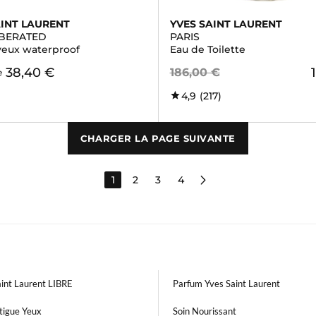
AINT LAURENT
YVES SAINT LAURENT
IBERATED
PARIS
yeux waterproof
Eau de Toilette
38,40 €
186,00 €
e
4,9
(217)
CHARGER LA PAGE SUIVANTE
1
2
3
4
aint Laurent LIBRE
Parfum Yves Saint Laurent
tigue Yeux
Soin Nourissant