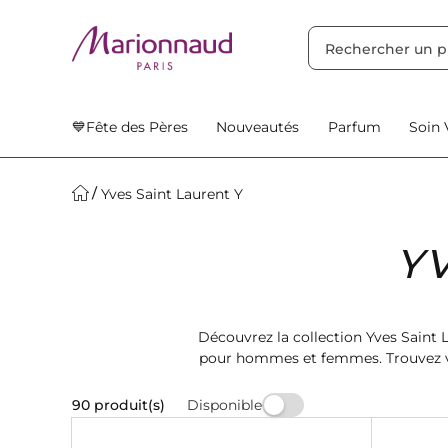
TRIER PAR
Filtres
Nos Suggestions
💙Fête des Pères
Nouveautés
Parfum
Soin 
Yves Saint Laurent Y
Y
Découvrez la collection Yves Saint
pour hommes et femmes. Trouvez vot
le
Disponible
90 produit(s)