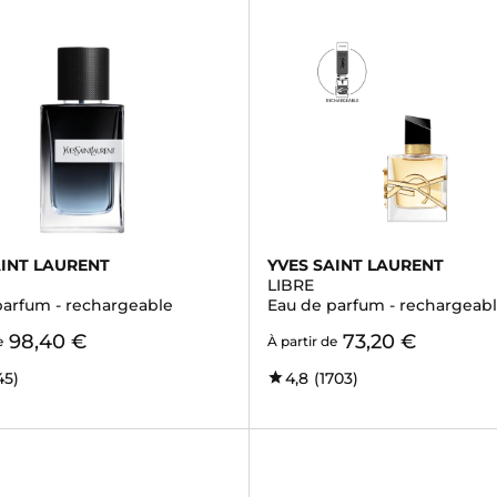
AINT LAURENT
YVES SAINT LAURENT
LIBRE
parfum - rechargeable
Eau de parfum - rechargeab
98,40 €
73,20 €
e
À partir de
45)
4,8
(1703)