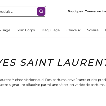
Boutiques
Trouver un ins
Visage
Soin Corps
Maquillage
Cheveux
Solaire
VES SAINT LAUREN
 Laurent Y chez Marionnaud. Des parfums envoûtants et des produ
re signature olfactive parmi une sélection variée de parfums 
 luxe à la française avec Yves Saint Laurent Y chez Marionnaud.