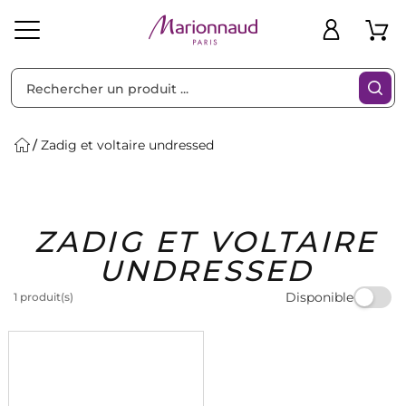
Trier par
Filtres
Zadig et voltaire undressed
Idées
Bons
ZADIG ET VOLTAIRE
heveux
Solaire
Homme
Marques
Cadeaux
Plans
UNDRESSED
Disponible
1 produit(s)