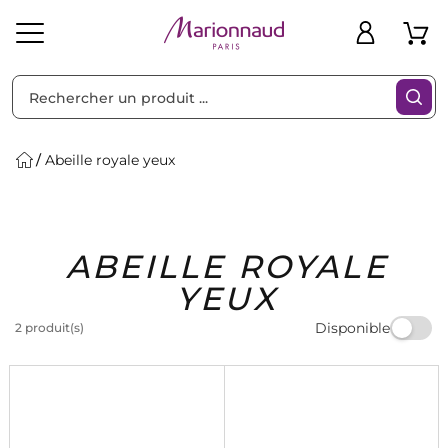
Trier par
Filtres
Abeille royale yeux
Idées
Bons
ABEILLE ROYALE
heveux
Solaire
Homme
Marques
Cadeaux
Plans
YEUX
Disponible
2 produit(s)