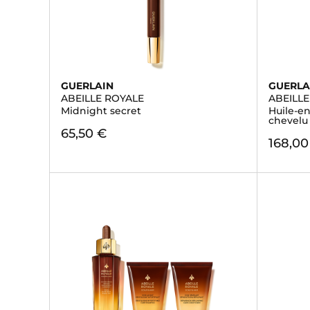
GUERLAIN
GUERLA
ABEILLE ROYALE
ABEILL
Midnight secret
Huile-e
chevelu
65,50 €
168,00