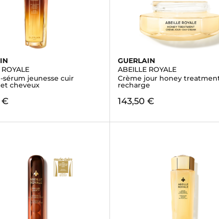
IN
GUERLAIN
E ROYALE
ABEILLE ROYALE
n-sérum jeunesse cuir
Crème jour honey treatment 
 et cheveux
recharge
 €
143,50 €