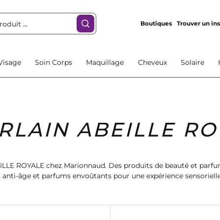
Boutiques
Trouver un ins
Visage
Soin Corps
Maquillage
Cheveux
Solaire
RLAIN ABEILLE RO
LE ROYALE chez Marionnaud. Des produits de beauté et parfum
s anti-âge et parfums envoûtants pour une expérience sensorielle 
l'élégance avec Guerlain ABEILLE ROYALE chez Marionnaud.