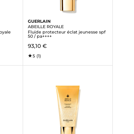
GUERLAIN
ABEILLE ROYALE
royale
Fluide protecteur éclat jeunesse spf
50 / pa++++
93,10 €
5
(1)