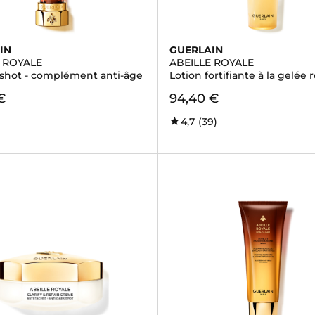
IN
GUERLAIN
E ROYALE
ABEILLE ROYALE
 shot - complément anti-âge
Lotion fortifiante à la gelée 
€
94,40 €
4,7
(39)