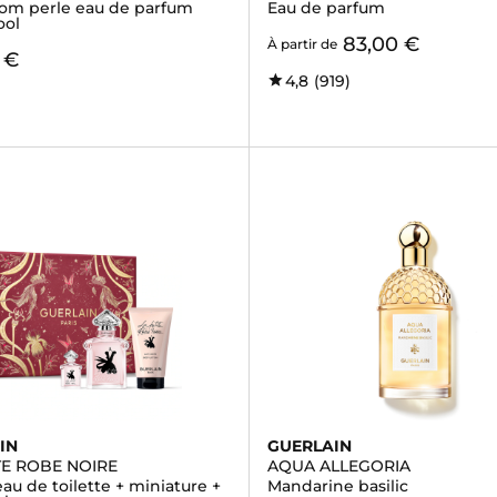
oom perle eau de parfum
Eau de parfum
ool
83,00 €
À partir de
 €
4,8
(919)
IN
GUERLAIN
TE ROBE NOIRE
AQUA ALLEGORIA
eau de toilette + miniature +
Mandarine basilic