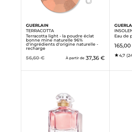
GUERLAIN
GUERLA
TERRACOTTA
INSOLE
Terracotta light - la poudre éclat
Eau de 
bonne mine naturelle 96%
d'ingrédients d'origine naturelle -
165,00
recharge
4,7
(2
37,36 €
56,60 €
À partir de