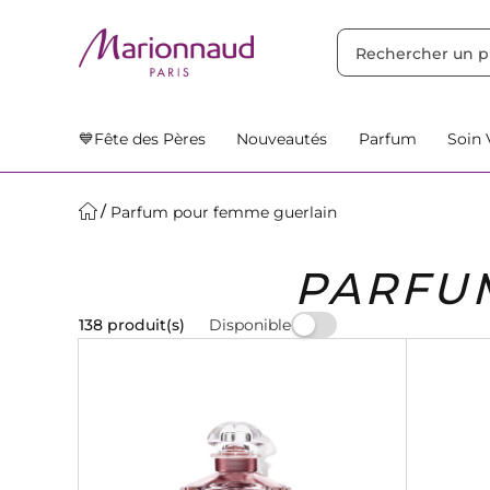
TRIER PAR
Filtres
Nos Suggestions
💙Fête des Pères
Nouveautés
Parfum
Soin 
Parfum pour femme guerlain
PARFU
Disponible
138 produit(s)