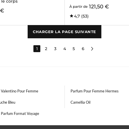
r le corps
121,50 €
À partir de
 €
4,7
(53)
CHARGER LA PAGE SUIVANTE
1
2
3
4
5
6
 Valentino Pour Femme
Parfum Pour Femme Hermes
uche Bleu
Camellia Oil
 Parfum Format Voyage