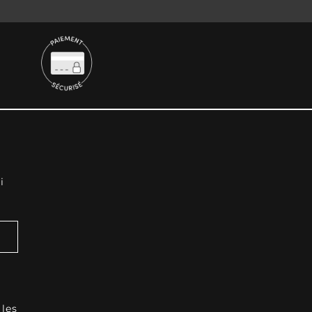
i
 les