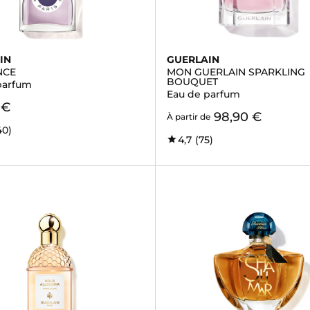
IN
GUERLAIN
NCE
MON GUERLAIN SPARKLING
BOUQUET
parfum
Eau de parfum
 €
98,90 €
À partir de
40)
4,7
(75)