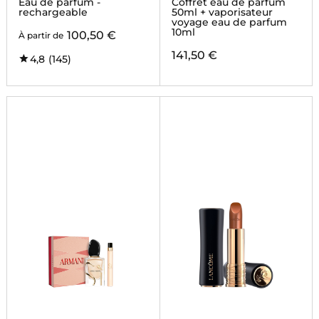
Eau de parfum -
Coffret eau de parfum
rechargeable
50ml + vaporisateur
voyage eau de parfum
10ml
100,50 €
À partir de
141,50 €
4,8
(145)