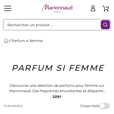
Trier par
Filtres
Parfum si femme
Idées
Bons
PARFUM SI FEMME
heveux
Solaire
Homme
Marques
Cadeaux
Plans
Découvrez une sélection de parfums pour femme sur
Marionnaud. Des fragrances envoûtantes et élégantes
pour toutes les occasions. Trouvez le parfum qui vous
Lire+
correspond parmi notre large gamme de marques
Disponible
14 produit(s)
prestigieuses. Offrez-vous un parfum si femme qui
vous fera sentir belle et confiante toute la journée.