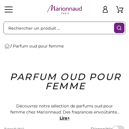
Trier par
Filtres
Parfum oud pour femme
Idées
Bons
PARFUM OUD POUR
heveux
Solaire
Homme
Marques
Cadeaux
Plans
FEMME
Découvrez notre sélection de parfums oud pour
femme chez Marionnaud. Des fragrances envoûtantes
et raffinées pour sublimer votre féminité. Laissez-vous
Lire+
séduire par nos différentes marques et trouvez le
Disponible
9 produit(s)