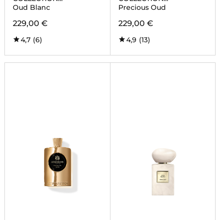
EXTRAORDINAIRE
EXTRAORDINAIRE
Oud Blanc
Precious Oud
229,00 €
229,00 €
4,7
(6)
4,9
(13)