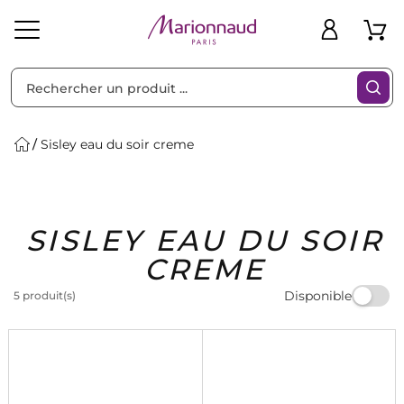
Trier par
Filtres
Sisley eau du soir creme
Idées
Bons
SISLEY EAU DU SOIR
heveux
Solaire
Homme
Marques
Cadeaux
Plans
CREME
Disponible
5 produit(s)