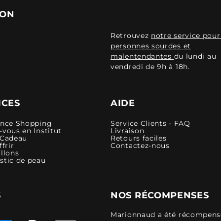
ION
Retrouvez
notre service pour
personnes sourdes et
malentendantes
du lundi au
vendredi de 9h à 18h.
ICES
AIDE
ence Shopping
Service Clients - FAQ
vous en Institut
Livraison
 Cadeau
Retours faciles
ffrir
Contactez-nous
llons
stic de peau
S
NOS RÉCOMPENSES
Marionnaud a été récompensé 