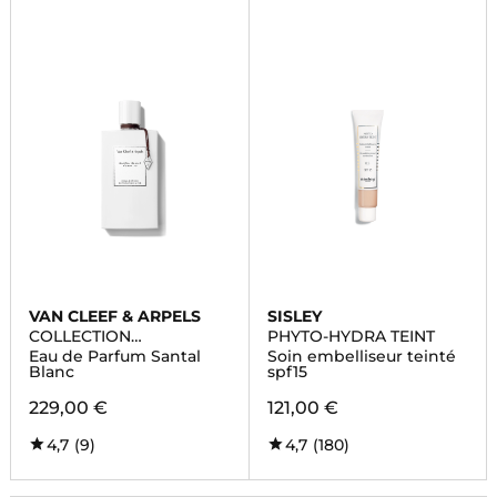
VAN CLEEF & ARPELS
SISLEY
COLLECTION
PHYTO-HYDRA TEINT
EXTRAORDINAIRE
Eau de Parfum Santal
Soin embelliseur teinté
Blanc
spf15
229,00 €
121,00 €
4,7
(9)
4,7
(180)