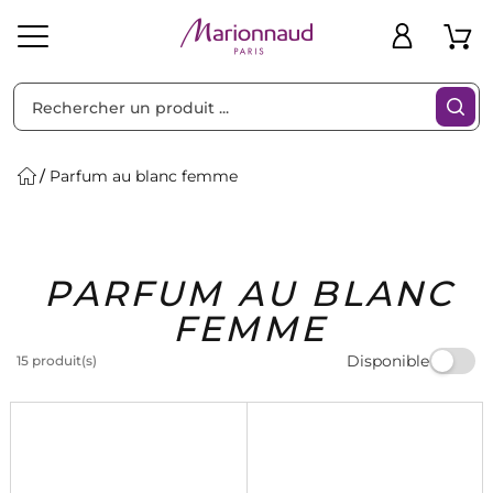
Trier par
Filtres
Parfum au blanc femme
Idées
Bons
PARFUM AU BLANC
heveux
Solaire
Homme
Marques
Cadeaux
Plans
FEMME
Disponible
15 produit(s)