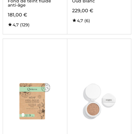
Fond de teint fluide
Oud Blanc
anti-âge
229,00 €
181,00 €
4,7
(6)
4,7
(129)