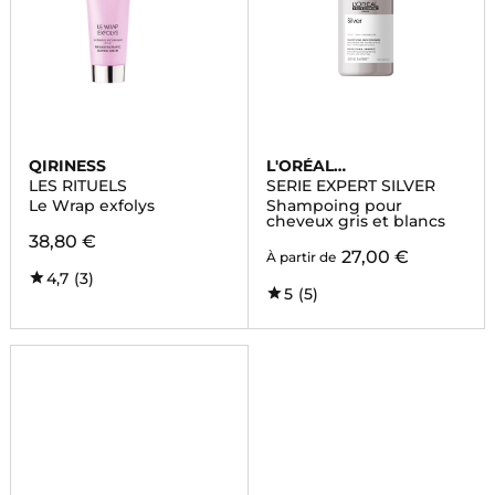
QIRINESS
L'ORÉAL
PROFESSIONNEL
LES RITUELS
SERIE EXPERT SILVER
Le Wrap exfolys
Shampoing pour
cheveux gris et blancs
38,80 €
27,00 €
À partir de
4,7
(3)
5
(5)