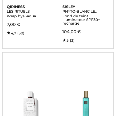
QIRINESS
SISLEY
LES RITUELS
PHYTO-BLANC LE
CUSHION
Wrap hyal-aqua
Fond de teint
illuminateur SPF50+ -
recharge
7,00 €
104,00 €
4,7
(30)
5
(3)