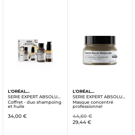
L'ORÉAL
L'ORÉAL
PROFESSIONNEL
PROFESSIONNEL
SERIE EXPERT ABSOLUT
SERIE EXPERT ABSOLUT
REPAIR MOLECULAR
REPAIR MOLECULAR
Coffret - duo shampoing
Masque concentré
et huile
professionnel
34,00 €
44,60 €
29,44 €