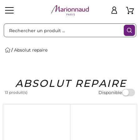
Trier par
Filtres
Absolut repaire
Idées
Bons
ABSOLUT REPAIRE
heveux
Solaire
Homme
Marques
Cadeaux
Plans
Disponible
13 produit(s)