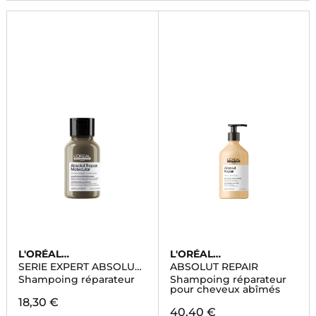
L'ORÉAL
L'ORÉAL
PROFESSIONNEL
PROFESSIONNEL
SERIE EXPERT ABSOLUT
ABSOLUT REPAIR
REPAIR
Shampoing réparateur
Shampoing réparateur
pour cheveux abîmés
18,30 €
40,40 €