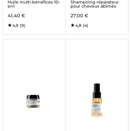
Huile multi-bénéfices 10-
Shampoing réparateur
en1
pour cheveux abîmés
41,40 €
27,00 €
4,9
(9)
4,8
(4)