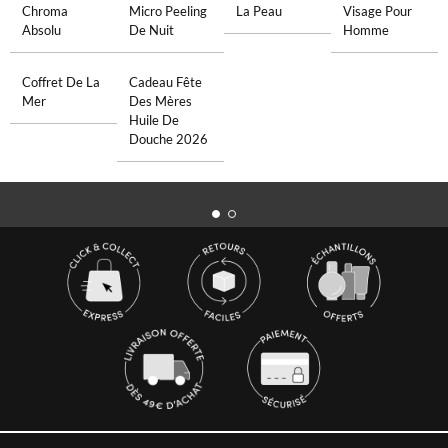
Chroma
Micro Peeling
La Peau
Visage Pour
Absolu
De Nuit
Homme
Coffret De La
Cadeau Fête
Mer
Des Mères
Huile De
Douche 2026