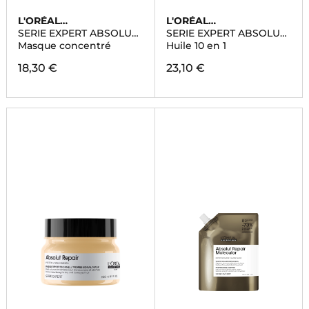
L'ORÉAL
L'ORÉAL
PROFESSIONNEL
PROFESSIONNEL
SERIE EXPERT ABSOLUT
SERIE EXPERT ABSOLUT
REPAIR
REPAIR
Masque concentré
Huile 10 en 1
18,30 €
23,10 €