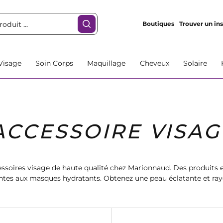
Boutiques
Trouver un ins
Visage
Soin Corps
Maquillage
Cheveux
Solaire
ACCESSOIRE VISAG
ssoires visage de haute qualité chez Marionnaud. Des produits e
antes aux masques hydratants. Obtenez une peau éclatante et ra
age. Magasinez dès maintenant et profitez de la livraison rapide.