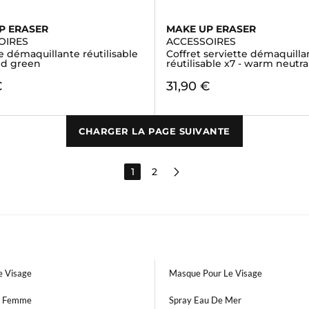
P ERASER
MAKE UP ERASER
OIRES
ACCESSOIRES
e démaquillante réutilisable
Coffret serviette démaquilla
ed green
réutilisable x7 - warm neutra
€
31,90 €
CHARGER LA PAGE SUIVANTE
1
2
 Visage
Masque Pour Le Visage
e Femme
Spray Eau De Mer