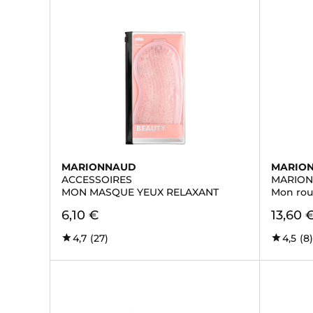
MARIONNAUD
MARIO
ACCESSOIRES
MARION
MON MASQUE YEUX RELAXANT
Mon roul
6,10 €
13,60 
4,7
(27)
4,5
(8