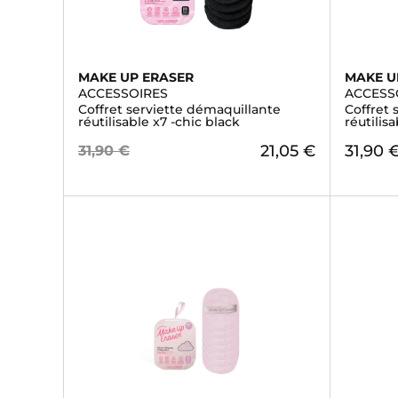
MAKE UP ERASER
MAKE U
ACCESSOIRES
ACCESS
Coffret serviette démaquillante
Coffret 
réutilisable x7 -chic black
réutilisa
21,05 €
31,90 
31,90 €