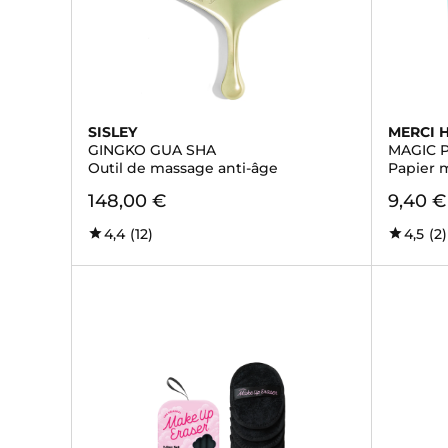
SISLEY
MERCI 
GINGKO GUA SHA
MAGIC 
Outil de massage anti-âge
Papier m
148,00 €
9,40 €
4,4
(12)
4,5
(2)