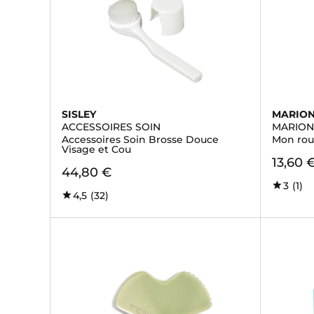
SISLEY
MARIO
ACCESSOIRES SOIN
MARION
Accessoires Soin Brosse Douce
Mon roul
Visage et Cou
13,60 
44,80 €
3
(1)
4,5
(32)