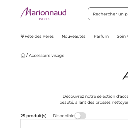
TRIER PAR
Filtres
Nos Suggestions
💙Fête des Pères
Nouveautés
Parfum
Soin 
Accessoire visage
Découvrez notre sélection d'acce
beauté, allant des brosses nettoy
vis
Disponible
25 produit(s)