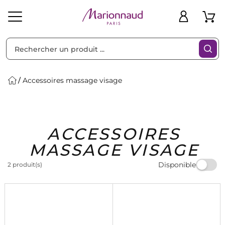
Trier par
Filtres
Accessoires massage visage
Idées
Bons
ACCESSOIRES
heveux
Solaire
Homme
Marques
Cadeaux
Plans
MASSAGE VISAGE
Disponible
2 produit(s)