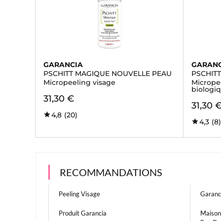
GARANCIA
GARAN
PSCHITT MAGIQUE NOUVELLE PEAU
PSCHIT
Micropeeling visage
Micropee
biologi
31,30 €
31,30 
4,8
(20)
4,3
(8
RECOMMANDATIONS
Peeling Visage
Garanc
Produit Garancia
Maison 