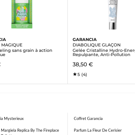
CIA
GARANCIA
T MAGIQUE
DIABOLIQUE GLAÇON
ling sans grain à action
Gelée Cristalline Hydro-Ener
que
Repulpante, Anti-Pollution
€
38,50 €
)
5
(4)
ia Mysterieux
Coffret Garancia
Margiela Replica By The Fireplace
Parfum La Fleur De Cerisier