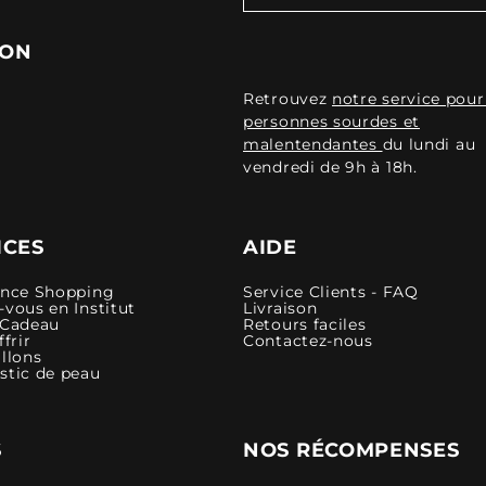
ION
Retrouvez
notre service pour
personnes sourdes et
malentendantes
du lundi au
vendredi de 9h à 18h.
ICES
AIDE
ence Shopping
Service Clients - FAQ
vous en Institut
Livraison
 Cadeau
Retours faciles
ffrir
Contactez-nous
llons
stic de peau
S
NOS RÉCOMPENSES