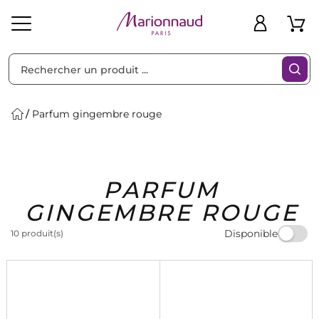
Trier par
Filtres
Parfum gingembre rouge
Idées
Bons
PARFUM
heveux
Solaire
Homme
Marques
Cadeaux
Plans
GINGEMBRE ROUGE
Disponible
10 produit(s)