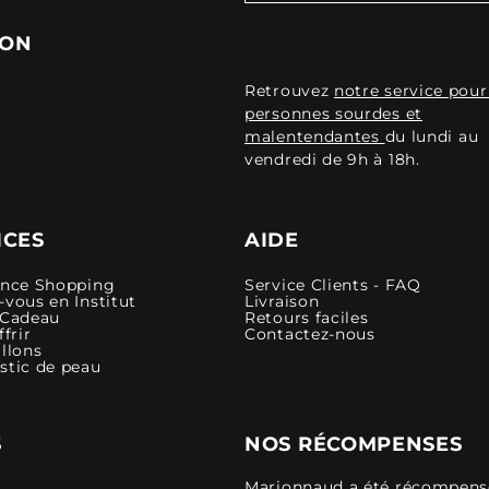
ION
Retrouvez
notre service pour
personnes sourdes et
malentendantes
du lundi au
vendredi de 9h à 18h.
ICES
AIDE
ence Shopping
Service Clients - FAQ
vous en Institut
Livraison
 Cadeau
Retours faciles
ffrir
Contactez-nous
llons
stic de peau
S
NOS RÉCOMPENSES
Marionnaud a été récompensé 