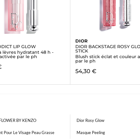
DIOR
DDICT LIP GLOW
DIOR BACKSTAGE ROSY GL
STICK
lèvres hydratant 48 h -
activée par le ph
Blush stick éclat et couleur 
par le ph
€
54,30 €
 FLOWER BY KENZO
Dior Rosy Glow
nt Pour Le Visage Peau Grasse
Masque Peeling