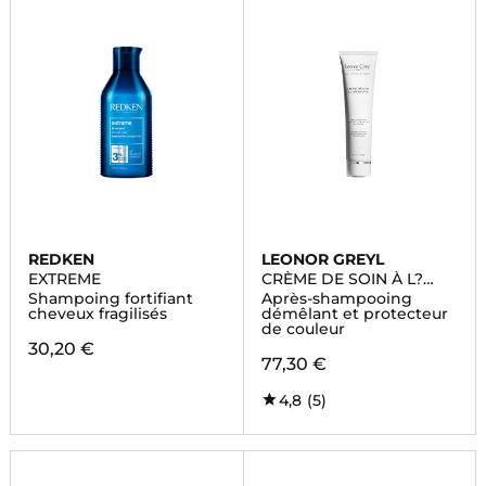
REDKEN
LEONOR GREYL
EXTREME
CRÈME DE SOIN À L?
AMARANTE
Shampoing fortifiant
Après-shampooing
cheveux fragilisés
démêlant et protecteur
de couleur
30,20 €
77,30 €
4,8
(5)