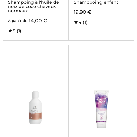
Shampoing à l'huile de
Shampooing enfant
noix de coco cheveux
normaux
19,90 €
14,00 €
À partir de
4
(1)
5
(1)