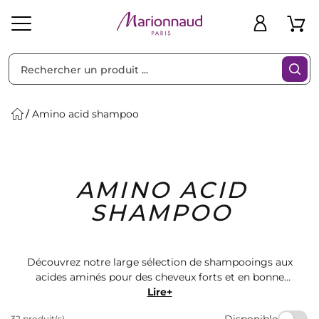
Trier par
Filtres
Amino acid shampoo
Idées
Bons
AMINO ACID
heveux
Solaire
Homme
Marques
Cadeaux
Plans
SHAMPOO
Découvrez notre large sélection de shampooings aux
acides aminés pour des cheveux forts et en bonne
santé. Nos produits de qualité professionnelle sont
Lire+
parfaits pour tous les types de cheveux. Offrez-vous le
Disponible
32 produit(s)