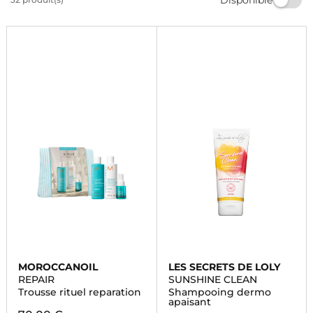
luxe d'une chevelure éclatante avec les shampooings
Marionnaud. Commandez dès maintenant et profitez
de la livraison rapide.
MOROCCANOIL
LES SECRETS DE LOLY
REPAIR
SUNSHINE CLEAN
Trousse rituel reparation
Shampooing dermo
apaisant