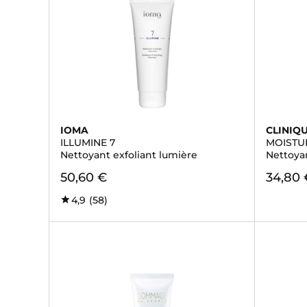
IOMA
CLINIQ
ILLUMINE 7
MOISTU
Nettoyant exfoliant lumière
Nettoyan
50,60 €
34,80 
4,9
(58)