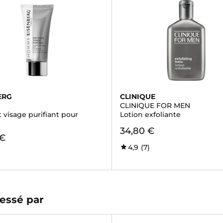
ERG
CLINIQUE
CLINIQUE FOR MEN
t visage purifiant pour
Lotion exfoliante
34,80 €
 €
4,9
(7)
essé par