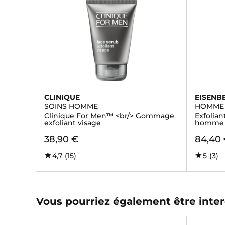
CLINIQUE
EISENB
SOINS HOMME
HOMME
Clinique For Men™ <br/> Gommage
Exfolian
exfoliant visage
homme
38,90 €
84,40
4,7
(15)
5
(3)
Vous pourriez également être inter