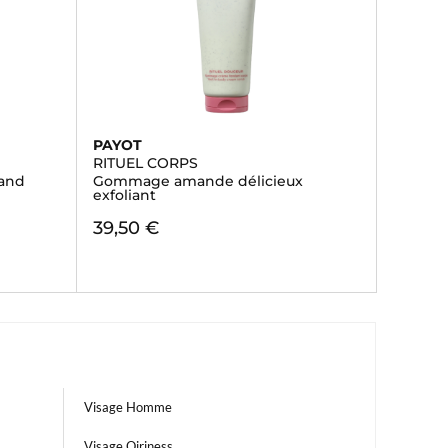
PAYOT
RITUEL CORPS
 and
Gommage amande délicieux
exfoliant
39,50 €
Visage Homme
Visage Qiriness