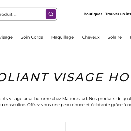
Boutiques
Trouver un ins
Visage
Soin Corps
Maquillage
Cheveux
Solaire
OLIANT VISAGE H
liants visage pour homme chez Marionnaud. Nos produits de qua
u masculine. Offrez-vous une peau douce et éclatante grâce à nos
duit parfait pour votre routine de soins du visage chez Marionnau