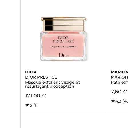
DIOR
MARIO
DIOR PRESTIGE
MARION
Masque exfoliant visage et
Pâte exf
resurfaçant d'exception
7,60 €
171,00 €
4,3
(4
5
(1)