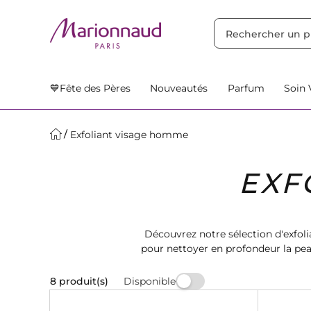
TRIER PAR
Filtres
Nos Suggestions
💙Fête des Pères
Nouveautés
Parfum
Soin 
Exfoliant visage homme
EXF
Découvrez notre sélection d'exfo
pour nettoyer en profondeur la pea
le pro
Disponible
8 produit(s)