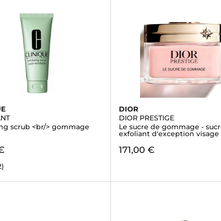
UE
DIOR
ANT
DIOR PRESTIGE
ting scrub <br/> gommage
Le sucre de gommage - sucr
exfoliant d'exception visage
€
171,00 €
2)