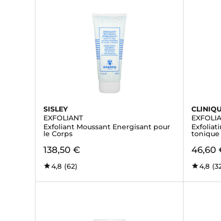
SISLEY
CLINIQ
EXFOLIANT
EXFOLI
Exfoliant Moussant Energisant pour
Exfolia
le Corps
tonique
138,50 €
46,60 
4,8
(62)
4,8
(3