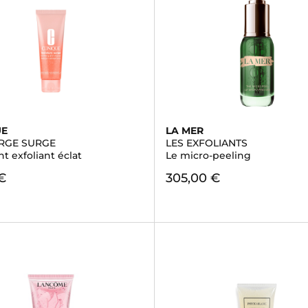
UE
LA MER
RGE SURGE
LES EXFOLIANTS
t exfoliant éclat
Le micro-peeling
€
305,00 €