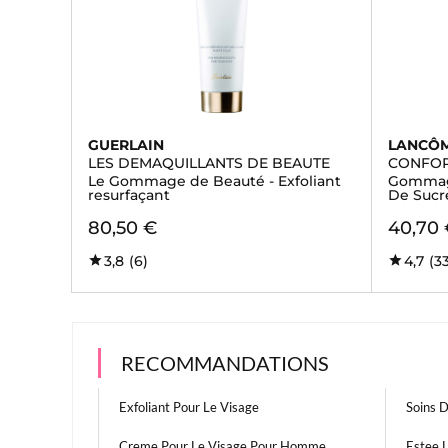
GUERLAIN
LANCÔ
LES DEMAQUILLANTS DE BEAUTE
CONFO
Le Gommage de Beauté - Exfoliant
Gommage
resurfaçant
De Sucr
80,50 €
40,70
3,8
(6)
4,7
(3
RECOMMANDATIONS
Exfoliant Pour Le Visage
Soins 
Creme Pour Le Visage Pour Homme
Estee 