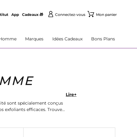
titut
App
Cadeaux 🎁
Connectez-vous
Mon panier
Homme
Marques
Idées Cadeaux
Bons Plans
OMME
Lire+
lité sont spécialement conçus
 exfoliants efficaces. Trouvez
d.