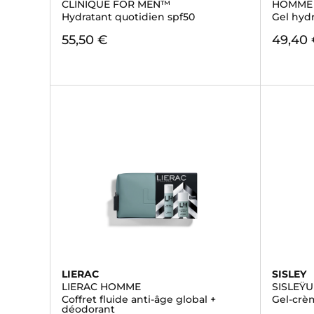
CLINIQUE FOR MEN™
HOMME
Hydratant quotidien spf50
Gel hydr
55,50 €
49,40
LIERAC
SISLEY
LIERAC HOMME
SISLEŸ
Coffret fluide anti-âge global +
Gel-crè
déodorant