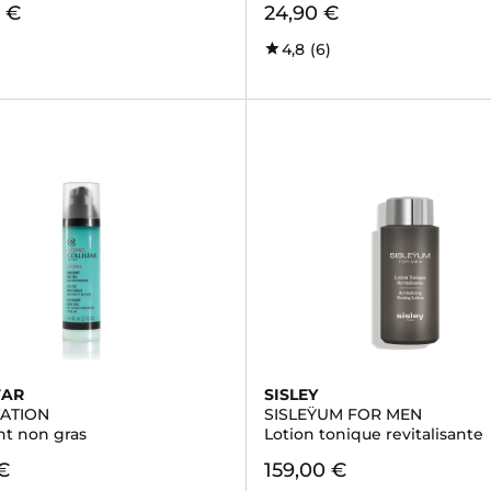
 €
24,90 €
4,8
(6)
TAR
SISLEY
ATION
SISLEŸUM FOR MEN
nt non gras
Lotion tonique revitalisante
€
159,00 €