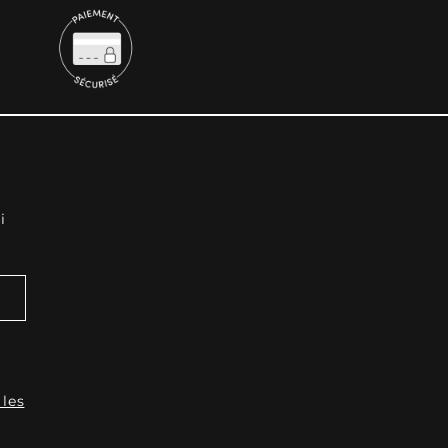
i
 les