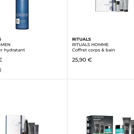
S
RITUALS
SMEN
RITUALS HOMME
er hydratant
Coffret corps & bain
€
25,90 €
)