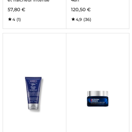
et fraîcheur intense
48h
57,80 €
120,50 €
4
(1)
4,9
(36)