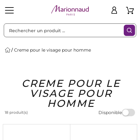
Trier par
Filtres
Creme pour le visage pour homme
Idées
Bons
CREME POUR LE
heveux
Solaire
Homme
Marques
Cadeaux
Plans
VISAGE POUR
HOMME
Disponible
18 produit(s)