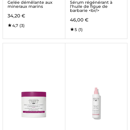
Gelée démêlante aux
Sérum régénérant à
mineraux marins
l'huile de figue de
barbarie <br/>
34,20 €
46,00 €
4,7
(3)
5
(1)