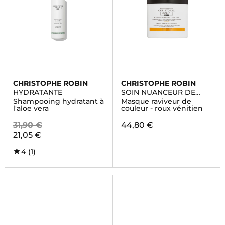
CHRISTOPHE ROBIN
CHRISTOPHE ROBIN
HYDRATANTE
SOIN NUANCEUR DE
COULEUR
Shampooing hydratant à
Masque raviveur de
l'aloe vera
couleur - roux vénitien
31,90 €
44,80 €
21,05 €
4
(1)