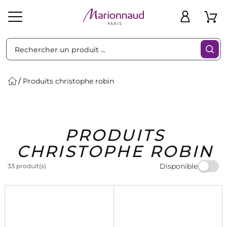
Trier par
Filtres
Produits christophe robin
Idées
Bons
PRODUITS
heveux
Solaire
Homme
Marques
Cadeaux
Plans
CHRISTOPHE ROBIN
Disponible
33 produit(s)