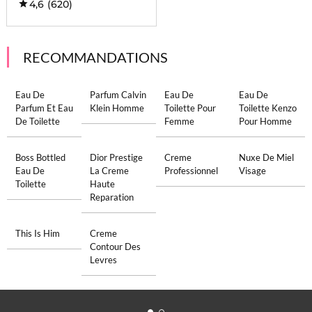
4,6
(620)
RECOMMANDATIONS
Eau De
Parfum Calvin
Eau De
Eau De
Parfum Et Eau
Klein Homme
Toilette Pour
Toilette Kenzo
De Toilette
Femme
Pour Homme
Boss Bottled
Dior Prestige
Creme
Nuxe De Miel
Eau De
La Creme
Professionnel
Visage
Toilette
Haute
Reparation
This Is Him
Creme
Contour Des
Levres