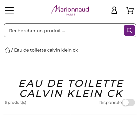
Trier par
Filtres
Eau de toilette calvin klein ck
Idées
Bons
EAU DE TOILETTE
heveux
Solaire
Homme
Marques
Cadeaux
Plans
CALVIN KLEIN CK
Disponible
5 produit(s)