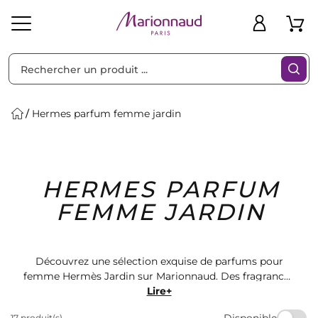
Trier par
Filtres
Hermes parfum femme jardin
Idées
Bons
HERMES PARFUM
heveux
Solaire
Homme
Marques
Cadeaux
Plans
FEMME JARDIN
Découvrez une sélection exquise de parfums pour
femme Hermès Jardin sur Marionnaud. Des fragrances
envoûtantes qui évoquent la nature et la féminité.
Lire+
Offrez-vous un voyage olfactif unique avec ces
Disponible
17 produit(s)