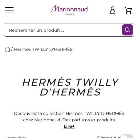
Trier par
Filtres
Hermès TWILLY D'HERMÈS
Idées
Bons
HERMÈS TWILLY
heveux
Solaire
Homme
Marques
Cadeaux
Plans
D'HERMÈS
Découvrez la collection Hermès TWILLY D'HERMÈS
chez Marionnaud. Des parfums et produits
cosmétiques de luxe pour sublimer votre beauté.
Lire+
Trouvez le cadeau parfait pour vous-même ou vos
Disponible
6 produit(s)