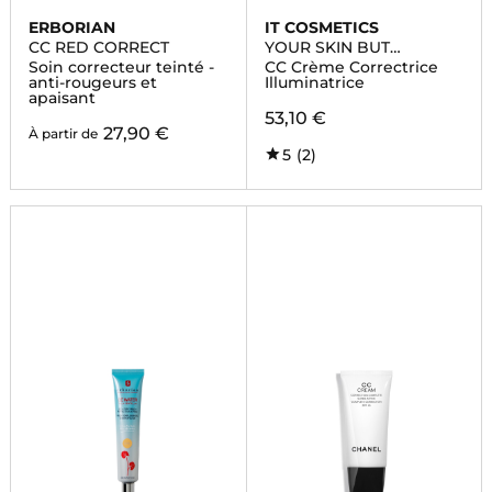
ERBORIAN
IT COSMETICS
CC RED CORRECT
YOUR SKIN BUT
BETTER™ CC+ CREAM
Soin correcteur teinté -
CC Crème Correctrice
NUDE GLOW
anti-rougeurs et
Illuminatrice
apaisant
53,10 €
27,90 €
À partir de
5
(2)