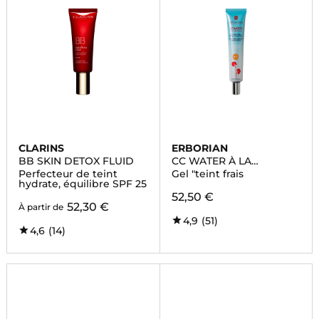
CLARINS
ERBORIAN
BB SKIN DETOX FLUID
CC WATER À LA
CENTELLA ASIATICA
Perfecteur de teint
Gel "teint frais
hydrate, équilibre SPF 25
52,50 €
52,30 €
À partir de
4,9
(51)
4,6
(14)