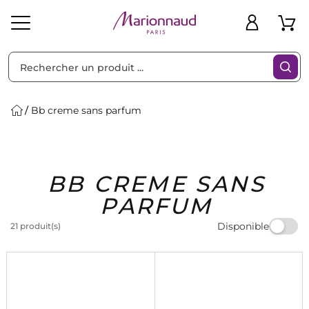
Trier par
Filtres
Bb creme sans parfum
Idées
Bons
BB CREME SANS
heveux
Solaire
Homme
Marques
Cadeaux
Plans
PARFUM
Disponible
21 produit(s)