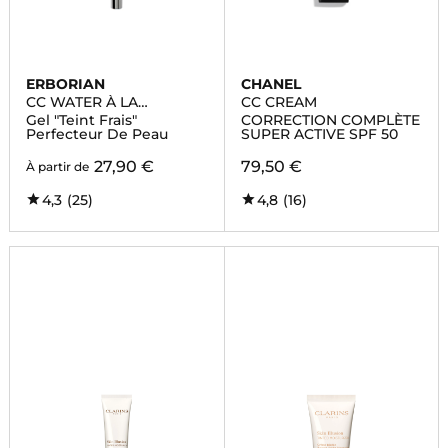
ERBORIAN
CHANEL
CC WATER À LA
CC CREAM
CENTELLA ASIATICA
Gel "Teint Frais"
CORRECTION COMPLÈTE
Perfecteur De Peau
SUPER ACTIVE SPF 50
27,90 €
79,50 €
À partir de
4,3
(25)
4,8
(16)