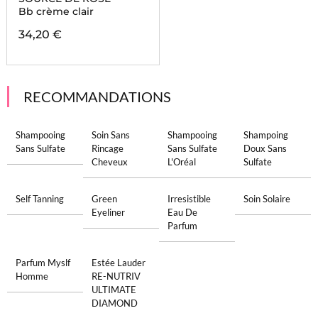
Bb crème clair
34,20 €
RECOMMANDATIONS
Shampooing
Soin Sans
Shampooing
Shampoing
Sans Sulfate
Rincage
Sans Sulfate
Doux Sans
Cheveux
L'Oréal
Sulfate
Self Tanning
Green
Irresistible
Soin Solaire
Eyeliner
Eau De
Parfum
Parfum Myslf
Estée Lauder
Homme
RE-NUTRIV
ULTIMATE
DIAMOND