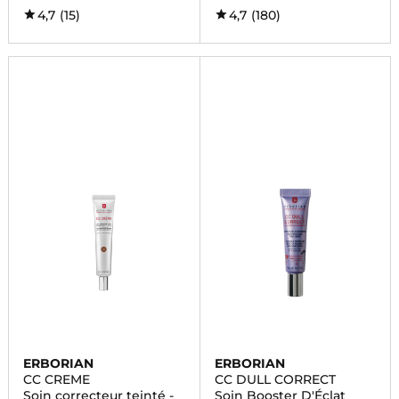
4,7
(15)
4,7
(180)
ERBORIAN
ERBORIAN
CC CREME
CC DULL CORRECT
Soin correcteur teinté -
Soin Booster D'Éclat