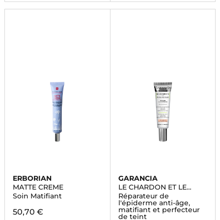
ERBORIAN
GARANCIA
MATTE CREME
LE CHARDON ET LE
MARABOUT
Soin Matifiant
Réparateur de
l'épiderme anti-âge,
matifiant et perfecteur
50,70 €
de teint