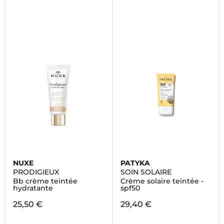
NUXE
PATYKA
PRODIGIEUX
SOIN SOLAIRE
Bb crème teintée
Crème solaire teintée -
hydratante
spf50
25,50 €
29,40 €