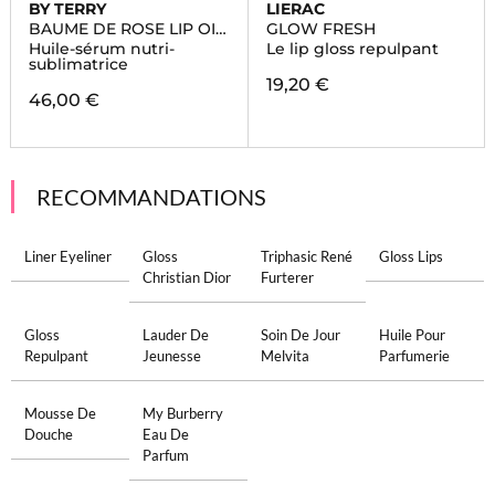
BY TERRY
LIERAC
BAUME DE ROSE LIP OIL
GLOW FRESH
SERUM
Huile-sérum nutri-
Le lip gloss repulpant
sublimatrice
19,20 €
46,00 €
RECOMMANDATIONS
Liner Eyeliner
Gloss
Triphasic René
Gloss Lips
Christian Dior
Furterer
Gloss
Lauder De
Soin De Jour
Huile Pour
Repulpant
Jeunesse
Melvita
Parfumerie
Mousse De
My Burberry
Douche
Eau De
Parfum