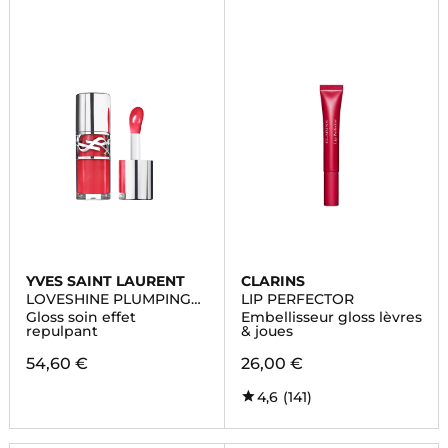
YVES SAINT LAURENT
CLARINS
LOVESHINE PLUMPING
LIP PERFECTOR
LIP OIL GLOSS
Gloss soin effet
Embellisseur gloss lèvres
repulpant
& joues
54,60 €
26,00 €
4,6
(141)