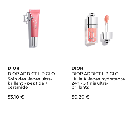
DIOR
DIOR
DIOR ADDICT LIP GLOW
DIOR ADDICT LIP GLOW
BUTTER
OIL
Soin des lèvres ultra-
Huile à lèvres hydratante
brillant - peptide +
24h - 3 finis ultra-
céramide
brillants
53,10 €
50,20 €