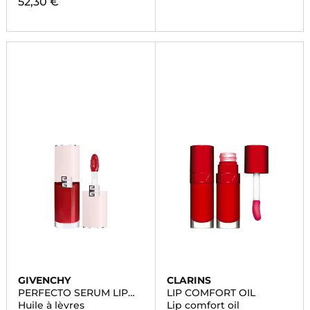
52,30 €
GIVENCHY
CLARINS
PERFECTO SERUM LIP
LIP COMFORT OIL
OIL
Huile à lèvres
Lip comfort oil