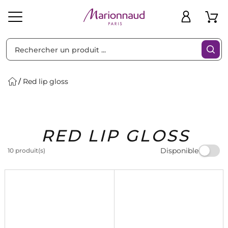
Trier par
Filtres
Red lip gloss
Idées
Bons
RED LIP GLOSS
heveux
Solaire
Homme
Marques
Cadeaux
Plans
Disponible
10 produit(s)