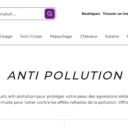
Boutiques
Trouver un ins
Visage
Soin Corps
Maquillage
Cheveux
Solaire
ANTI POLLUTION
its anti-pollution pour protéger votre peau des agressions exté
ulés pour lutter contre les effets néfastes de la pollution. Off
oduits Marionnaud. Commandez dès maintenant et profitez d'une