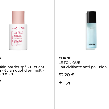
S
CHANEL
S
LE TONIQUE
skin barrier spf 50+ et anti-
Eau vivifiante anti-pollution
n - écran quotidien multi-
on 6-en-1
52,20 €
€
5
(2)