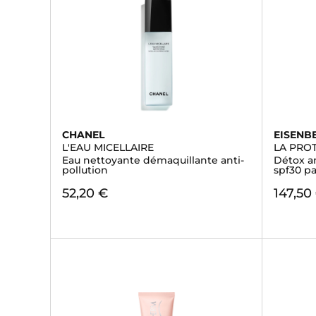
CHANEL
EISENB
L'EAU MICELLAIRE
LA PRO
Eau nettoyante démaquillante anti-
Détox an
pollution
spf30 p
52,20 €
147,50