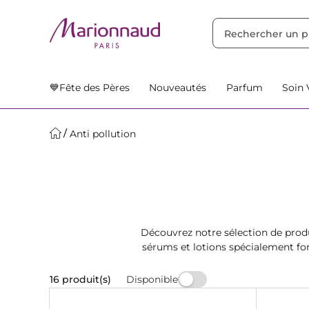
TRIER PAR
Filtres
Nos Suggestions
💙Fête des Pères
Nouveautés
Parfum
Soin 
Anti pollution
Découvrez notre sélection de produ
sérums et lotions spécialement form
optimale avec les pr
Disponible
16 produit(s)