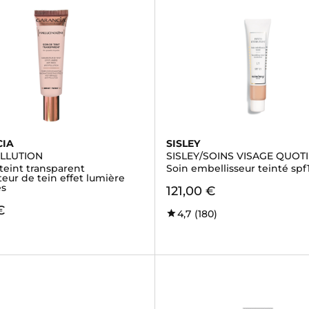
CIA
SISLEY
OLLUTION
SISLEY/SOINS VISAGE QUOT
teint transparent
Soin embellisseur teinté spf
eur de tein effet lumière
es
121,00 €
€
4,7
(180)