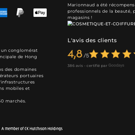
Marionnaud a été récompensé 
professionnels de la beauté, 
magasins !
L'avis des clients
, un conglomérat
4,8
incipale de Hong
386 avis - certifié par
ans des domaines
pérateurs portuaires
'infrastructures
ns mobiles et
50 marchés.