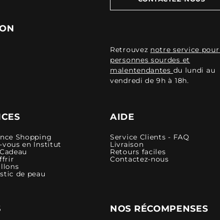
ION
Retrouvez
notre service pour
personnes sourdes et
malentendantes
du lundi au
vendredi de 9h à 18h.
ICES
AIDE
ence Shopping
Service Clients - FAQ
vous en Institut
Livraison
 Cadeau
Retours faciles
ffrir
Contactez-nous
llons
stic de peau
S
NOS RÉCOMPENSES