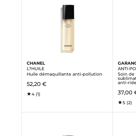
CHANEL
GARAN
L?HUILE
ANTI-P
Huile démaquillante anti-pollution
Soin de 
sublimat
anti-rid
52,20 €
37,00 
4
(1)
5
(2)