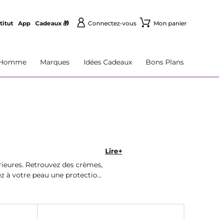
titut
App
Cadeaux 🎁
Connectez-vous
Mon panier
Homme
Marques
Idées Cadeaux
Bons Plans
Lire+
rieures. Retrouvez des crèmes,
rez à votre peau une protection
 peau éclatante.