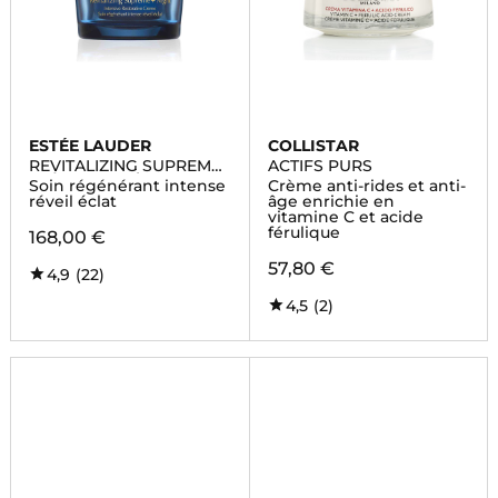
ESTÉE LAUDER
COLLISTAR
REVITALIZING SUPREME+
ACTIFS PURS
CRÈME ANTI-ÂGE NUIT
Soin régénérant intense
Crème anti-rides et anti-
réveil éclat
âge enrichie en
vitamine C et acide
férulique
168,00 €
57,80 €
4,9
(22)
4,5
(2)