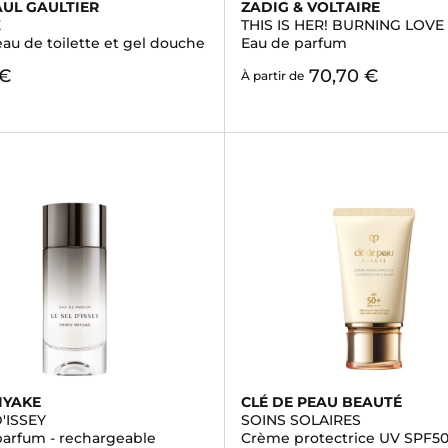
AUL GAULTIER
ZADIG & VOLTAIRE
E
THIS IS HER! BURNING LOVE
eau de toilette et gel douche
Eau de parfum
 €
70,70 €
À partir de
IYAKE
CLÉ DE PEAU BEAUTÉ
D'ISSEY
SOINS SOLAIRES
parfum - rechargeable
Crème protectrice UV SPF5