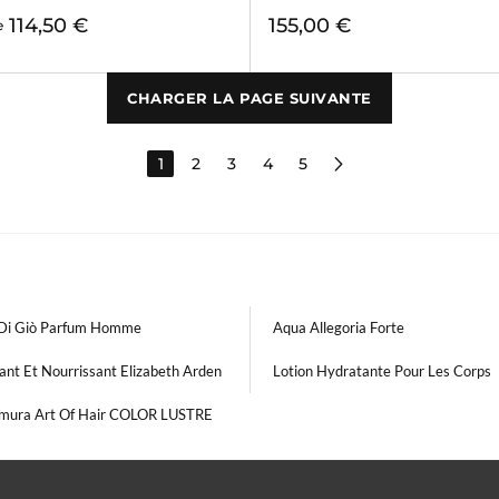
114,50 €
155,00 €
e
CHARGER LA PAGE SUIVANTE
1
2
3
4
5
Di Giò Parfum Homme
Aqua Allegoria Forte
ant Et Nourrissant Elizabeth Arden
Lotion Hydratante Pour Les Corps
mura Art Of Hair COLOR LUSTRE