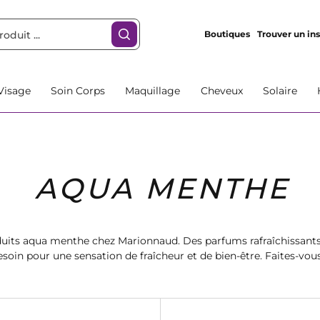
Boutiques
Trouver un ins
Visage
Soin Corps
Maquillage
Cheveux
Solaire
AQUA MENTHE
duits aqua menthe chez Marionnaud. Des parfums rafraîchissant
soin pour une sensation de fraîcheur et de bien-être. Faites-vous
qualité et laissez-vous séduire par nos offres exclusives.