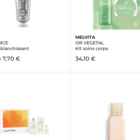
MELVITA
RICE
OR VEGETAL
blanchissant
Kit soins corps
7,70 €
34,10 €
e