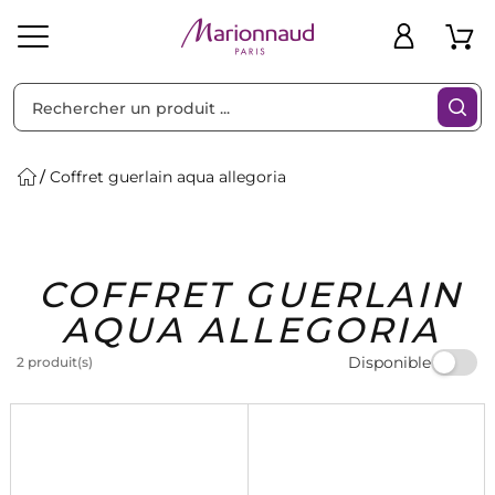
Trier par
Filtres
Coffret guerlain aqua allegoria
Idées
Bons
COFFRET GUERLAIN
heveux
Solaire
Homme
Marques
Cadeaux
Plans
AQUA ALLEGORIA
Disponible
2 produit(s)