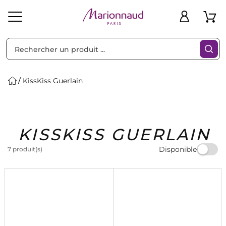
Trier par
Filtres
KissKiss Guerlain
Idées
Bons
KISSKISS GUERLAIN
heveux
Solaire
Homme
Marques
Cadeaux
Plans
Disponible
7 produit(s)