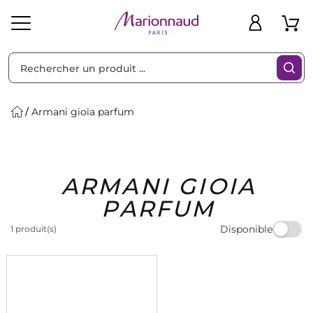
Trier par
Filtres
Armani gioia parfum
Idées
Bons
ARMANI GIOIA
heveux
Solaire
Homme
Marques
Cadeaux
Plans
PARFUM
Disponible
1 produit(s)