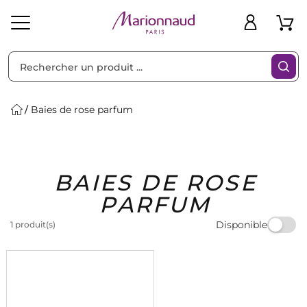
Trier par
Filtres
Baies de rose parfum
Idées
Bons
BAIES DE ROSE
heveux
Solaire
Homme
Marques
Cadeaux
Plans
PARFUM
Disponible
1 produit(s)