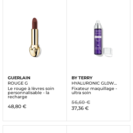
GUERLAIN
BY TERRY
ROUGE G
HYALURONIC GL0W
SETTING MIST
Le rouge à lèvres soin
Fixateur maquillage -
personnalisable - la
ultra soin
recharge
56,60 €
48,80 €
37,36 €