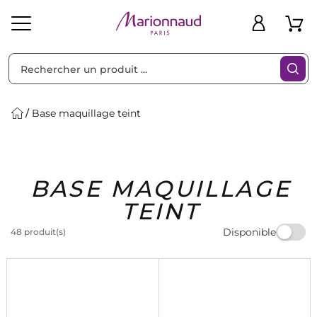
Trier par
Filtres
Base maquillage teint
Idées
Bons
BASE MAQUILLAGE
heveux
Solaire
Homme
Marques
Cadeaux
Plans
TEINT
Disponible
48 produit(s)