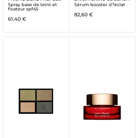
GLOW MIST
Spray base de teint et
Sérum booster d?éclat
fixateur spf45
82,60 €
61,40 €