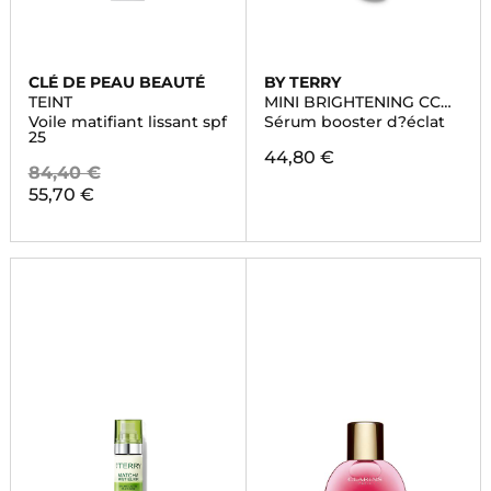
CLÉ DE PEAU BEAUTÉ
BY TERRY
TEINT
MINI BRIGHTENING CC
SERUM
Voile matifiant lissant spf
Sérum booster d?éclat
25
44,80 €
84,40 €
55,70 €