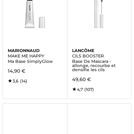
MARIONNAUD
LANCÔME
MAKE ME HAPPY
CILS BOOSTER
Ma Base SimplyGlow
Base De Mascara -
allonge, recourbe et
densifie les cils
14,90 €
49,60 €
3,6
(14)
4,7
(107)