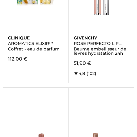
CLINIQUE
GIVENCHY
AROMATICS ELIXIR™
ROSE PERFECTO LIP
BALM
Coffret - eau de parfum
Baume embellisseur de
lèvres hydratation 24h
112,00 €
51,90 €
4,8
(102)