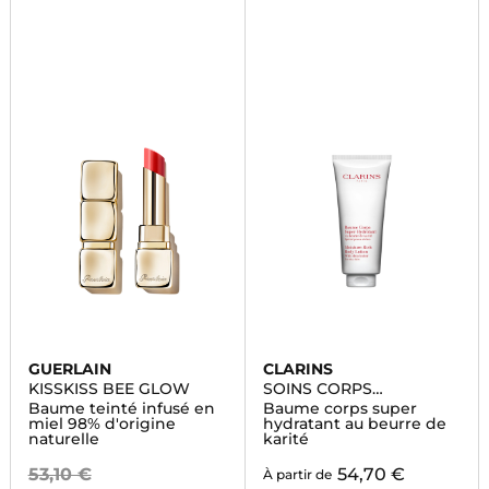
GUERLAIN
CLARINS
KISSKISS BEE GLOW
SOINS CORPS
HYDRATANTS
Baume teinté infusé en
Baume corps super
miel 98% d'origine
hydratant au beurre de
naturelle
karité
53,10 €
54,70 €
À partir de