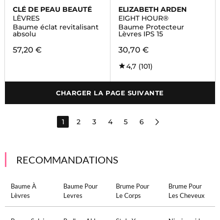
CLÉ DE PEAU BEAUTÉ
ELIZABETH ARDEN
LÈVRES
EIGHT HOUR®
Baume éclat revitalisant
Baume Protecteur
absolu
Lèvres IPS 15
57,20 €
30,70 €
4,7
(101)
CHARGER LA PAGE SUIVANTE
1
2
3
4
5
6
RECOMMANDATIONS
Baume À
Baume Pour
Brume Pour
Brume Pour
Lèvres
Levres
Le Corps
Les Cheveux