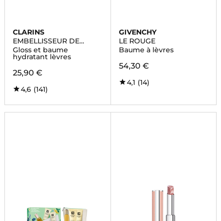
CLARINS
GIVENCHY
EMBELLISSEUR DE
LE ROUGE
LEVRES
Gloss et baume
Baume à lèvres
hydratant lèvres
54,30 €
25,90 €
4,1
(14)
4,6
(141)