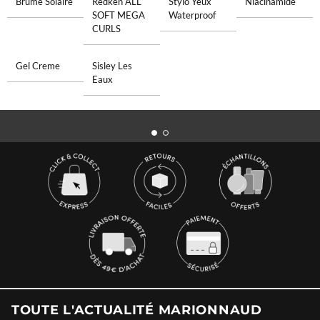
Brume Solaire
Redken ALL
Stylo Yeux
Niacinamide
SOFT MEGA
Waterproof
CURLS
Gel Creme
Sisley Les
Eaux
TOUTE L'ACTUALITÉ MARIONNAUD