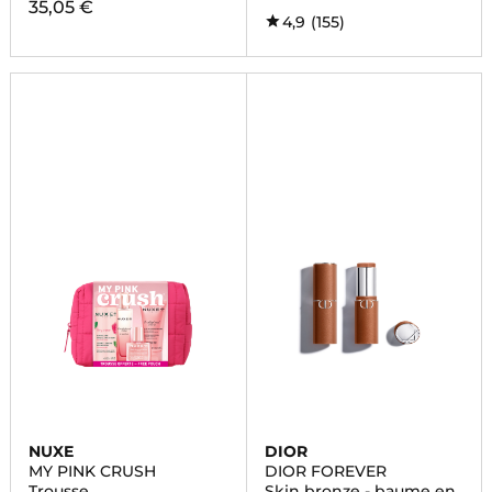
35,05 €
4,9
(155)
NUXE
DIOR
MY PINK CRUSH
DIOR FOREVER
Trousse
Skin bronze - baume en