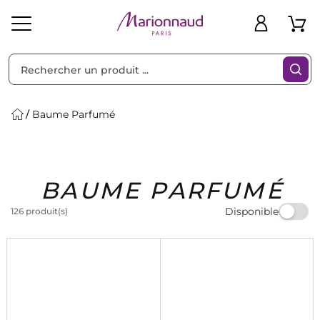
Trier par
Filtres
Baume Parfumé
Idées
Bons
BAUME PARFUMÉ
heveux
Solaire
Homme
Marques
Cadeaux
Plans
Disponible
126 produit(s)