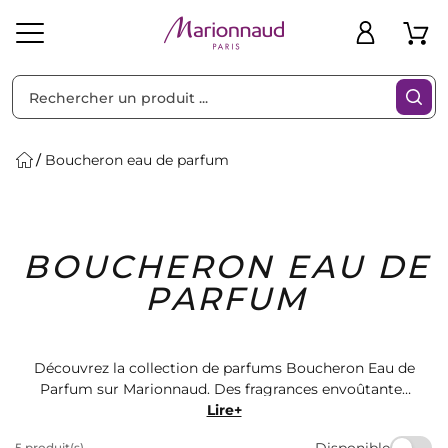
Trier par
Filtres
Boucheron eau de parfum
Idées
Bons
BOUCHERON EAU DE
heveux
Solaire
Homme
Marques
Cadeaux
Plans
PARFUM
Découvrez la collection de parfums Boucheron Eau de
Parfum sur Marionnaud. Des fragrances envoûtantes
et intemporelles qui sauront vous séduire. Offrez-vous
Lire+
un parfum de luxe à la fois sensuel et élégant. Trouvez
Disponible
5 produit(s)